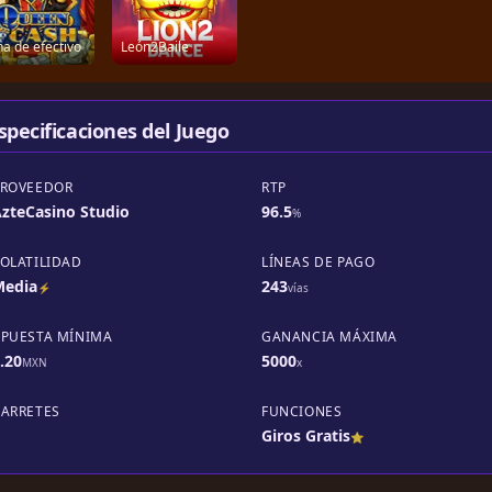
na de efectivo
León2Baile
specificaciones del Juego
PROVEEDOR
RTP
zteCasino Studio
96.5
%
OLATILIDAD
LÍNEAS DE PAGO
Media
243
⚡
vías
PUESTA MÍNIMA
GANANCIA MÁXIMA
.20
5000
MXN
x
ARRETES
FUNCIONES
Giros Gratis
⭐