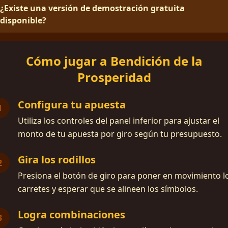
¿Existe una versión de demostración gratuita
disponible?
Cómo jugar a Bendición de la
Prosperidad
Configura tu apuesta
1
Utiliza los controles del panel inferior para ajustar el
monto de tu apuesta por giro según tu presupuesto.
Gira los rodillos
2
Presiona el botón de giro para poner en movimiento l
carretes y esperar que se alineen los símbolos.
Logra combinaciones
3