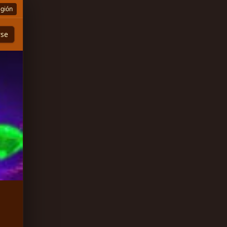
egión
rse