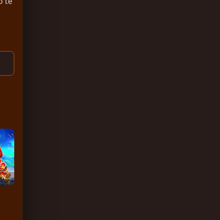
o te
La Carrera de Navidad de Santa