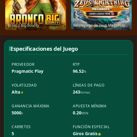
Bronco Big Bounty
Relámpago de Zeus MegaWays™
Especificaciones del Juego
PROVEEDOR
RTP
Pragmatic Play
96.52
%
VOLATILIDAD
LÍNEAS DE PAGO
Alta
243
⚡
formas
GANANCIA MÁXIMA
APUESTA MÍNIMA
5000
0.20
x
MXN
CARRETES
FUNCIÓN ESPECIAL
5
Giros Gratis
⭐