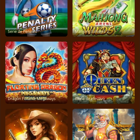
Serie de Penales
Mahjong Salvajes 2
Dragón Flotante Megaways
Reina de efectivo