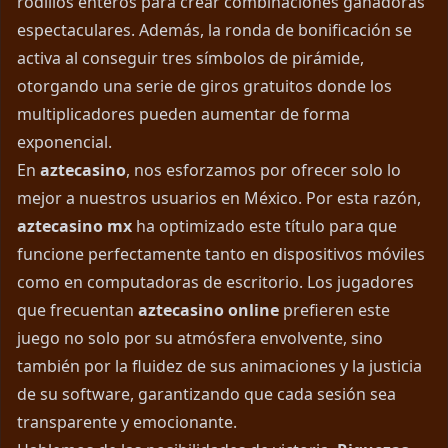
rodillos enteros para crear combinaciones ganadoras
espectaculares. Además, la ronda de bonificación se
activa al conseguir tres símbolos de pirámide,
otorgando una serie de giros gratuitos donde los
multiplicadores pueden aumentar de forma
exponencial.
En
aztecasino
, nos esforzamos por ofrecer solo lo
mejor a nuestros usuarios en México. Por esta razón,
aztecasino mx
ha optimizado este título para que
funcione perfectamente tanto en dispositivos móviles
como en computadoras de escritorio. Los jugadores
que frecuentan
aztecasino online
prefieren este
juego no solo por su atmósfera envolvente, sino
también por la fluidez de sus animaciones y la justicia
de su software, garantizando que cada sesión sea
transparente y emocionante.