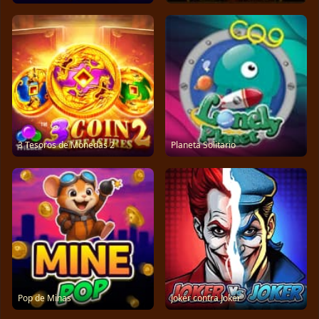
3 Tesoros de Monedas 2
Planeta Solitario
Pop de Minas
Joker contra Joker