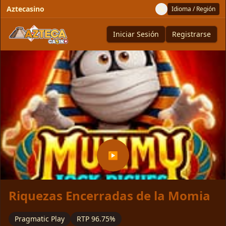
Aztecasino
Idioma / Región
Iniciar Sesión
Registrarse
▶
Riquezas Encerradas de la Momia
Pragmatic Play
RTP 96.75%