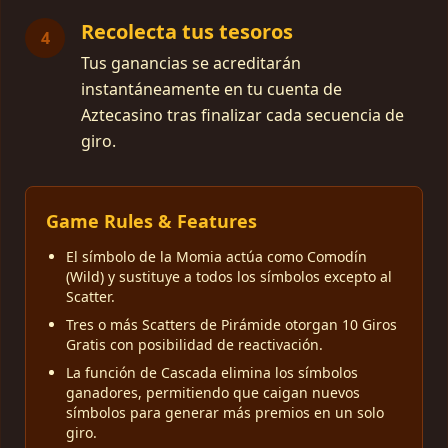
Recolecta tus tesoros
4
Tus ganancias se acreditarán
instantáneamente en tu cuenta de
Aztecasino tras finalizar cada secuencia de
giro.
Game Rules & Features
El símbolo de la Momia actúa como Comodín
(Wild) y sustituye a todos los símbolos excepto al
Scatter.
Tres o más Scatters de Pirámide otorgan 10 Giros
Gratis con posibilidad de reactivación.
La función de Cascada elimina los símbolos
ganadores, permitiendo que caigan nuevos
símbolos para generar más premios en un solo
giro.