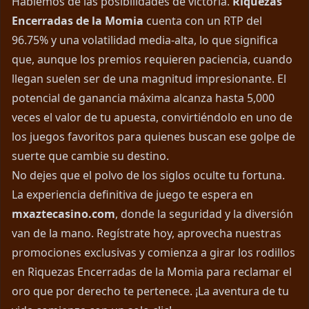
Hablemos de las posibilidades de victoria.
Riquezas
Encerradas de la Momia
cuenta con un RTP del
96.75% y una volatilidad media-alta, lo que significa
que, aunque los premios requieren paciencia, cuando
llegan suelen ser de una magnitud impresionante. El
potencial de ganancia máxima alcanza hasta 5,000
veces el valor de tu apuesta, convirtiéndolo en uno de
los juegos favoritos para quienes buscan ese golpe de
suerte que cambie su destino.
No dejes que el polvo de los siglos oculte tu fortuna.
La experiencia definitiva de juego te espera en
mxaztecasino.com
, donde la seguridad y la diversión
van de la mano. Regístrate hoy, aprovecha nuestras
promociones exclusivas y comienza a girar los rodillos
en Riquezas Encerradas de la Momia para reclamar el
oro que por derecho te pertenece. ¡La aventura de tu