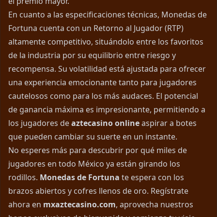
el premio mayor.
En cuanto a las especificaciones técnicas, Monedas de
Fortuna cuenta con un Retorno al Jugador (RTP)
altamente competitivo, situándolo entre los favoritos
de la industria por su equilibrio entre riesgo y
recompensa. Su volatilidad está ajustada para ofrecer
una experiencia emocionante tanto para jugadores
cautelosos como para los más audaces. El potencial
de ganancia máxima es impresionante, permitiendo a
los jugadores de
aztecasino online
aspirar a botes
que pueden cambiar su suerte en un instante.
No esperes más para descubrir por qué miles de
jugadores en todo México ya están girando los
rodillos.
Monedas de Fortuna
te espera con los
brazos abiertos y cofres llenos de oro. Regístrate
ahora en
mxaztecasino.com
, aprovecha nuestros