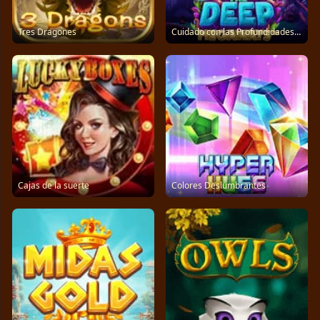
Tres Dragones
Cuidado con las Profundidades Megaways
Cajas de la suerte
Colores Deslumbrantes