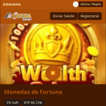
Aztecasino
Idioma / Región
Iniciar Sesión
Registrarse
▶
Monedas de Fortuna
PG Soft
RTP 96.72%