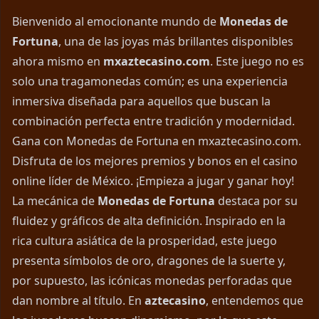
Bienvenido al emocionante mundo de
Monedas de
Fortuna
, una de las joyas más brillantes disponibles
ahora mismo en
mxaztecasino.com
. Este juego no es
solo una tragamonedas común; es una experiencia
inmersiva diseñada para aquellos que buscan la
combinación perfecta entre tradición y modernidad.
Gana con Monedas de Fortuna en mxaztecasino.com.
Disfruta de los mejores premios y bonos en el casino
online líder de México. ¡Empieza a jugar y ganar hoy!
La mecánica de
Monedas de Fortuna
destaca por su
fluidez y gráficos de alta definición. Inspirado en la
rica cultura asiática de la prosperidad, este juego
presenta símbolos de oro, dragones de la suerte y,
por supuesto, las icónicas monedas perforadas que
dan nombre al título. En
aztecasino
, entendemos que