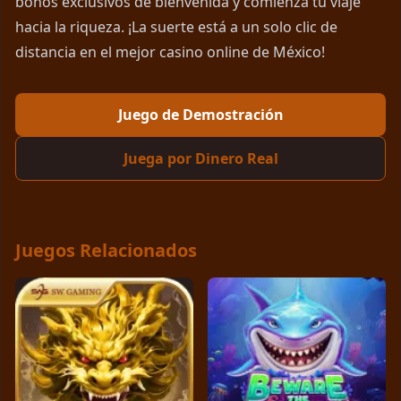
bonos exclusivos de bienvenida y comienza tu viaje
hacia la riqueza. ¡La suerte está a un solo clic de
distancia en el mejor casino online de México!
Juego de Demostración
Juega por Dinero Real
Juegos Relacionados