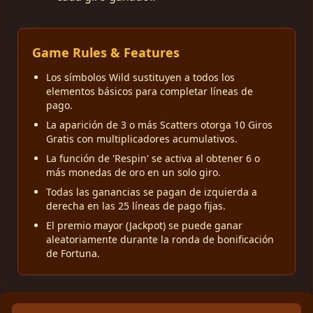
Game Rules & Features
Los símbolos Wild sustituyen a todos los
elementos básicos para completar líneas de
pago.
La aparición de 3 o más Scatters otorga 10 Giros
Gratis con multiplicadores acumulativos.
La función de 'Respin' se activa al obtener 6 o
más monedas de oro en un solo giro.
Todas las ganancias se pagan de izquierda a
derecha en las 25 líneas de pago fijas.
El premio mayor (Jackpot) se puede ganar
aleatoriamente durante la ronda de bonificación
de Fortuna.