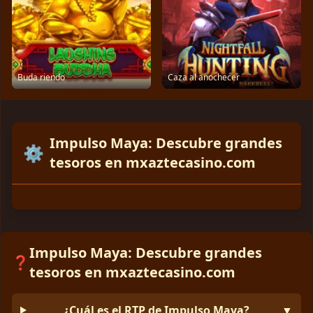
Buda riendo
Caza al anochecer
Impulso Maya: Descubre grandes
⚙️
tesoros en mxaztecasino.com
Impulso Maya: Descubre grandes
❓
tesoros en mxaztecasino.com
¿Cuál es el RTP de Impulso Maya?
▼