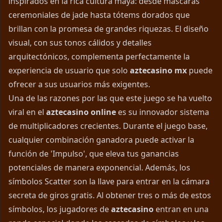
inspirados en la rica cultura maya: desde máscaras
ceremoniales de jade hasta tótems dorados que
brillan con la promesa de grandes riquezas. El diseño
visual, con sus tonos cálidos y detalles
arquitectónicos, complementa perfectamente la
experiencia de usuario que solo
aztecasino mx
puede
ofrecer a sus usuarios más exigentes.
Una de las razones por las que este juego se ha vuelto
viral en el
aztecasino online
es su innovador sistema
de multiplicadores crecientes. Durante el juego base,
cualquier combinación ganadora puede activar la
función de 'Impulso', que eleva tus ganancias
potenciales de manera exponencial. Además, los
símbolos Scatter son la llave para entrar en la cámara
secreta de giros gratis. Al obtener tres o más de estos
símbolos, los jugadores de
aztecasino
entran en una