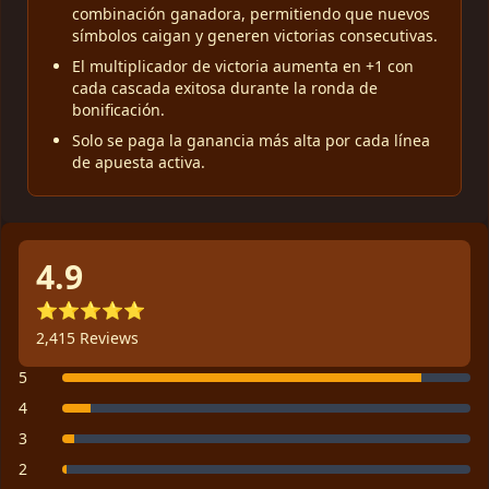
combinación ganadora, permitiendo que nuevos
símbolos caigan y generen victorias consecutivas.
El multiplicador de victoria aumenta en +1 con
cada cascada exitosa durante la ronda de
bonificación.
Solo se paga la ganancia más alta por cada línea
de apuesta activa.
4.9
⭐⭐⭐⭐⭐
2,415 Reviews
5
4
3
2