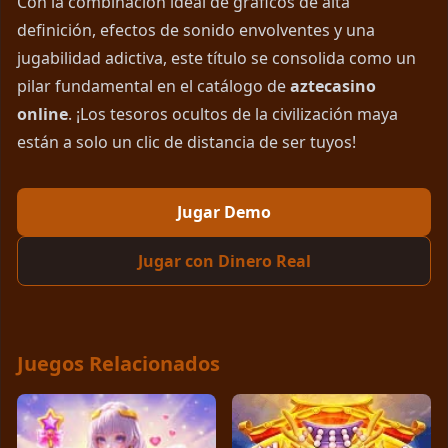
Con la combinación ideal de gráficos de alta
definición, efectos de sonido envolventes y una
jugabilidad adictiva, este título se consolida como un
pilar fundamental en el catálogo de
aztecasino
online
. ¡Los tesoros ocultos de la civilización maya
están a solo un clic de distancia de ser tuyos!
Jugar Demo
Jugar con Dinero Real
Juegos Relacionados