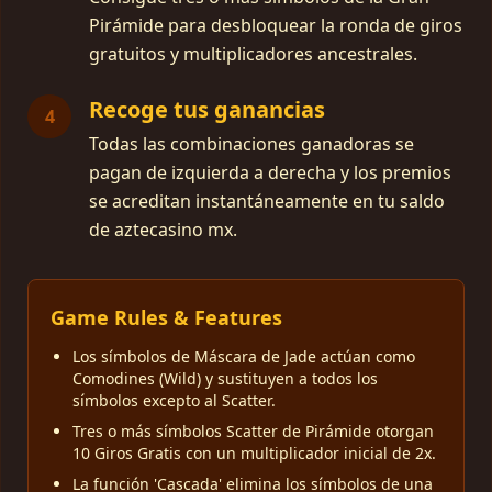
Pirámide para desbloquear la ronda de giros
gratuitos y multiplicadores ancestrales.
Recoge tus ganancias
4
Todas las combinaciones ganadoras se
pagan de izquierda a derecha y los premios
se acreditan instantáneamente en tu saldo
de aztecasino mx.
Game Rules & Features
Los símbolos de Máscara de Jade actúan como
Comodines (Wild) y sustituyen a todos los
símbolos excepto al Scatter.
Tres o más símbolos Scatter de Pirámide otorgan
10 Giros Gratis con un multiplicador inicial de 2x.
La función 'Cascada' elimina los símbolos de una